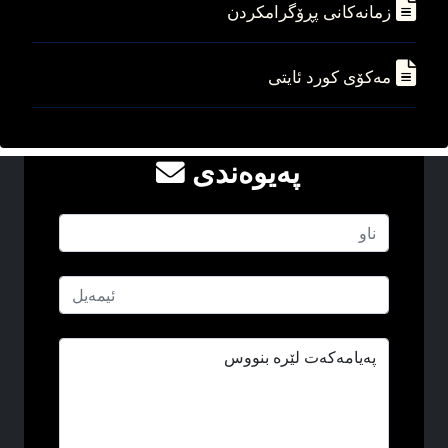
زمانه‌کانی پڕۆگرامکردن
مه‌کۆی کورد ئایتی
په‌یوه‌ندی