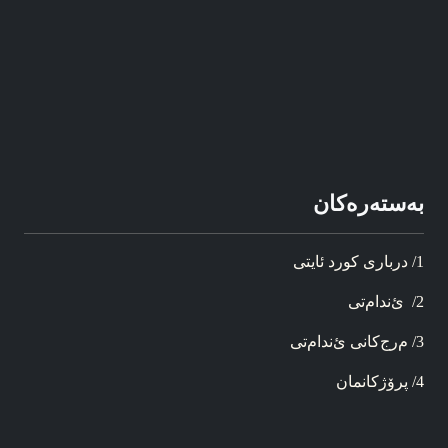
به‌سته‌ره‌کان
1/ د‌ربار‌ی کورد ئایتی
2/ ئ‌ندام‌تی
3/ م‌رج‌کانی ئ‌ندام‌تی
4/ پرۆژ‌کانمان