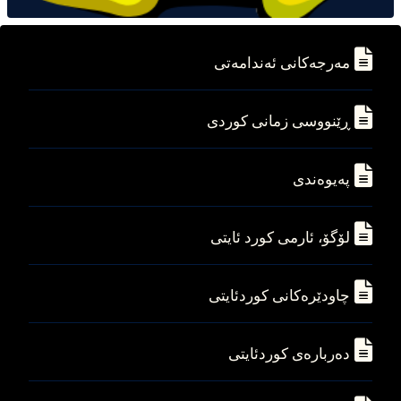
مه‌رجه‌کانی ئه‌ندامه‌تی
ڕێنووسی زمانی کوردی
په‌یوه‌ندی
لۆگۆ، ئارمی کورد ئایتی
چاودێره‌کانی کوردئایتی
ده‌رباره‌ی کوردئایتی