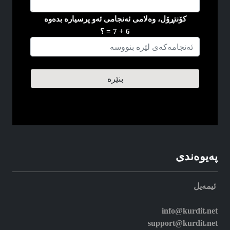
کۆنتڕۆل، وه‌لامی ئه‌نجامی ئه‌و پرسیاره‌ بده‌وه
6 + 7 = ؟
په‌یوه‌ندی
ئیمه‌یل
info@kurdit.net
support@kurdit.net