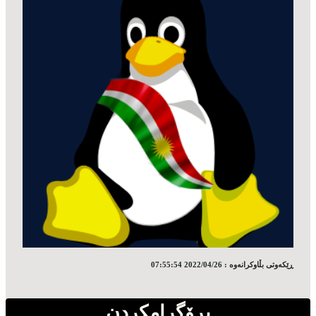
ڕێکه‌وتی بڵاوکرانه‌وه‌ : 2022/04/26 07:55:54
پڕۆگرامکردن