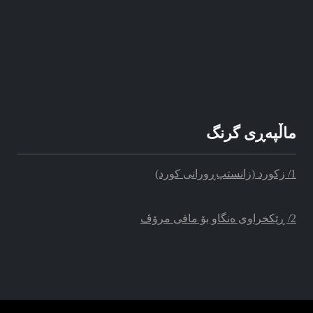
ماڵپه‌‌ڕی گرنگ
1/ زکورد (زانستپ‌ڕو‌رانی کورد)
2/ ڕێکخراوی ه‌نگاو بۆ مافی مرۆڤ