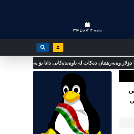
شه‌ممه‌ 17 گه‌لاوێژ 2726
لار وەبەرهێنان دەکات لە ناوەندەکانی داتا بۆ بەرزکردنەوەی پەرەپێدان
ی
ی