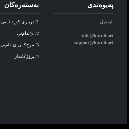
په‌یوه‌ندی
به‌سته‌ره‌کان
ئیمه‌یل
1/ د‌ربار‌ی کورد ئایتی
2/ ئ‌ندام‌تی
info@kurdit.net
support@kurdit.net
3/ م‌رج‌کانی ئ‌ندام‌تی
4/ پرۆژ‌کانمان