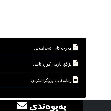
مه‌رجه‌کانی ئه‌ندامه‌تی
لۆگۆ، ئارمی کورد ئایتی
زمانه‌کانی پڕۆگرامکردن
په‌یوه‌ندی