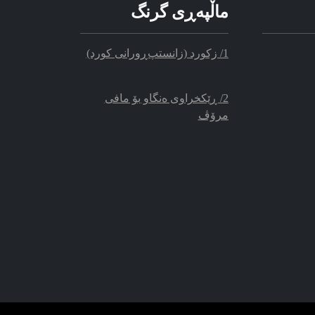
ماڵپه‌‌ڕی گرنگ
1/ زکورد (زانستپ‌ڕو‌رانی کورد)
2/ ڕێکخراوی ه‌نگاو بۆ مافی
مرۆڤ