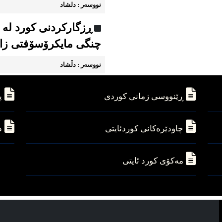
نووسه‌ر : دلشاد
ڕزگارکردنی کورد له
چنگی مایکرۆسۆفتی زا
نووسه‌ر : دڵشاد
ڕێنووسی زمانی کوردی
پ
چاودێره‌کانی کوردئایتی
د
مه‌کۆی کورد ئایتی