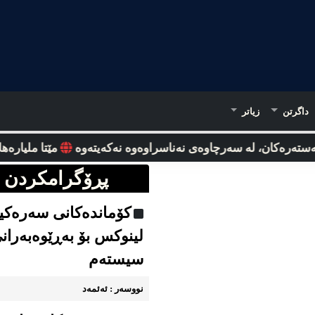
داگرتن
زیاتر
تەرەکان، لە سەرچاوەی نەناسراوەوە نه‌که‌یته‌وه‌
مێتا ملیارەها دۆ
پڕۆگرامکردن
کۆماندەکانی سەرەکی
لینوکس بۆ بەڕێوەبەران
سیستەم
نووسه‌ر : ئه‌ئمه‌د