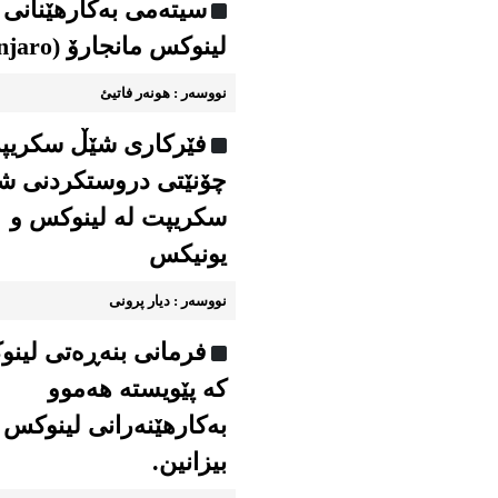
سیته‌می به‌کارهێنانی
لینوکس مانجارۆ (Manjaro)
نووسه‌ر : هونه‌ر فاتیئ
فێرکاری شێڵ سکریپ
چۆنێتی دروستکردنی ش
سکریپت لە لینوکس و
یونیکس
نووسه‌ر : دیار پرونی
فرمانی بنەڕەتی لین
کە پێویستە هەموو
به‌کارهێنه‌رانی لینوکس
بیزانین.