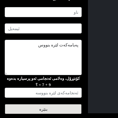
کۆنتڕۆل، وه‌لامی ئه‌نجامی ئه‌و پرسیاره‌ بده‌وه
9 + 7 = ؟