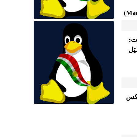
ت:
ێل
وکس