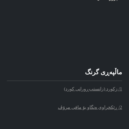
ماڵپه‌‌ڕی گرنگ
1/ زکورد (زانستپ‌ڕو‌رانی کورد)
2/ ڕێکخراوی ه‌نگاو بۆ مافی مرۆڤ