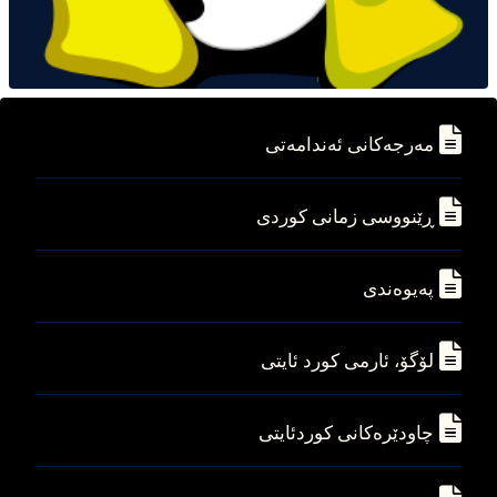
مه‌رجه‌کانی ئه‌ندامه‌تی
ڕێنووسی زمانی کوردی
په‌یوه‌ندی
لۆگۆ، ئارمی کورد ئایتی
چاودێره‌کانی کوردئایتی