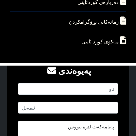
ده‌رباره‌ی کوردئایتی
زمانه‌کانی پڕۆگرامکردن
مه‌کۆی کورد ئایتی
په‌یوه‌ندی