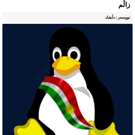
زاڵم
نووسه‌ر : دڵشاد