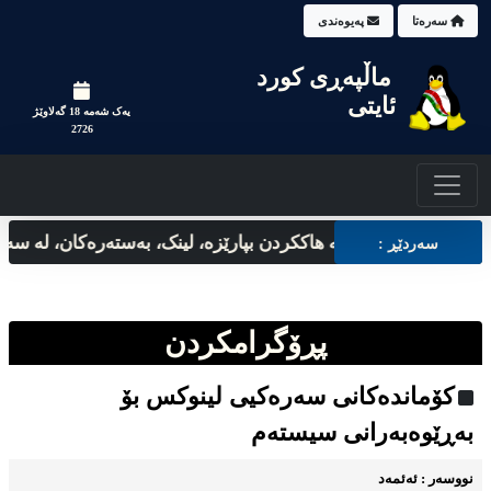
سه‌ره‌تا
په‌یوه‌ندی
ماڵپه‌‌ڕی کورد
ئایتی
یه‌ک شه‌مه‌ 18 گه‌لاوێژ
2726
تەلەفۆنه‌که‌ت له له هاککردن بپارێزه‌، لینک، بەستەرەکان، لە سەرچاوە
سه‌ردێڕ :
پڕۆگرامکردن
کۆماندەکانی سەرەکیی لینوکس بۆ
بەڕێوەبەرانی سیستەم
نووسه‌ر : ئه‌ئمه‌د