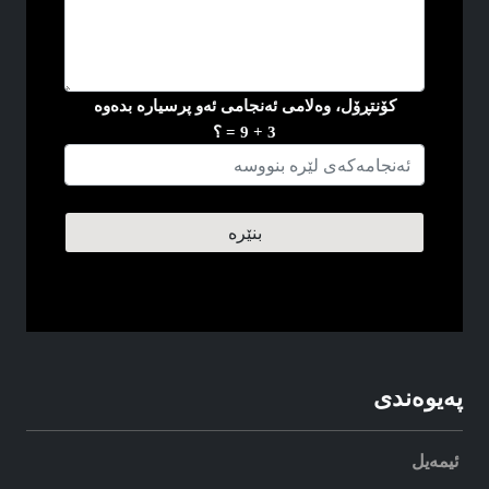
کۆنتڕۆل، وه‌لامی ئه‌نجامی ئه‌و پرسیاره‌ بده‌وه
3 + 9 = ؟
په‌یوه‌ندی
ئیمه‌یل