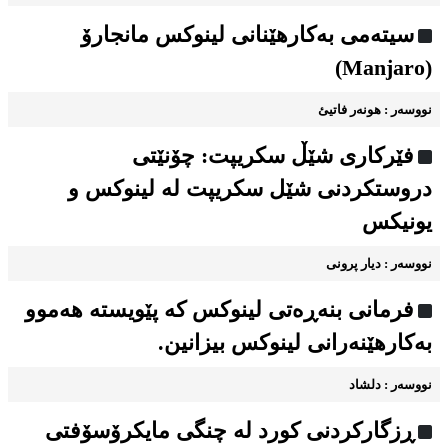
سیته‌می به‌کارهێنانی لینوکس مانجارۆ
(Manjaro)
نووسه‌ر : هونه‌ر فاتیئ
فێرکاری شێڵ سکریپت: چۆنێتی
دروستکردنی شێل سکریپت لە لینوکس و
یونیکس
نووسه‌ر : دیار پرونی
فرمانی بنەڕەتی لینوکس کە پێویستە هەموو
به‌کارهێنه‌رانی لینوکس بیزانین.
نووسه‌ر : دلشاد
ڕزگارکردنی کورد له چنگی مایکرۆسۆفتی