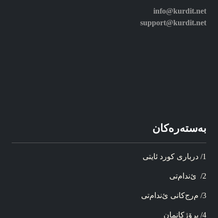
info@kurdit.net
support@kurdit.net
به‌سته‌ره‌کان
1/ د‌ربار‌ی کورد ئایتی
2/ ئ‌ندام‌تی
3/ م‌رج‌کانی ئ‌ندام‌تی
4/ پرۆژ‌کانمان