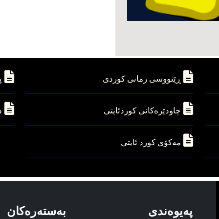
ڕێنووسی زمانی کوردی
پ
چاودێره‌کانی کوردئایتی
د
مه‌کۆی کورد ئایتی
په‌یوه‌ندی
به‌سته‌ره‌کان