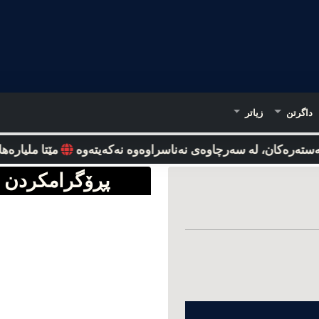
داگرتن
زیاتر
تەرەکان، لە سەرچاوەی نەناسراوەوە نه‌که‌یته‌وه‌
مێتا ملیارەها دۆ
پڕۆگرامکردن