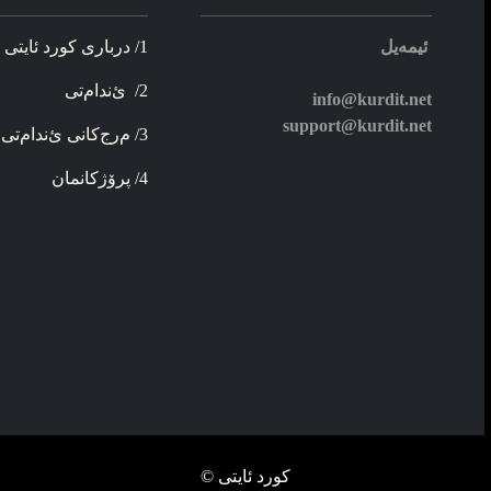
ئیمه‌یل
1/ د‌ربار‌ی کورد ئایتی
2/ ئ‌ندام‌تی
info@kurdit.net
support@kurdit.net
3/ م‌رج‌کانی ئ‌ندام‌تی
4/ پرۆژ‌کانمان
کورد ئایتی ©