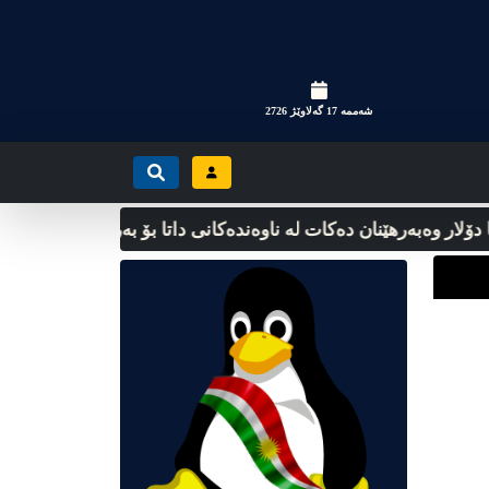
شه‌ممه‌ 17 گه‌لاوێژ 2726
لار وەبەرهێنان دەکات لە ناوەندەکانی داتا بۆ بەرزکردنەوەی پەرەپێدان