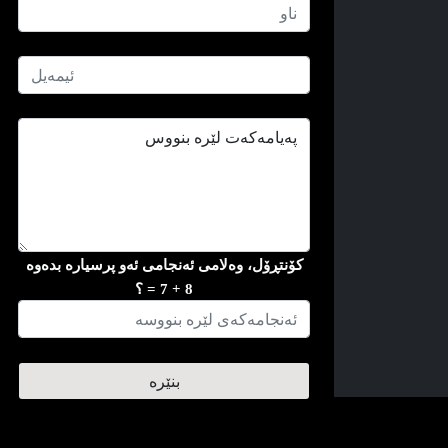
کۆنتڕۆل، وه‌لامی ئه‌نجامی ئه‌و پرسیاره‌ بده‌وه
8 + 7 = ؟