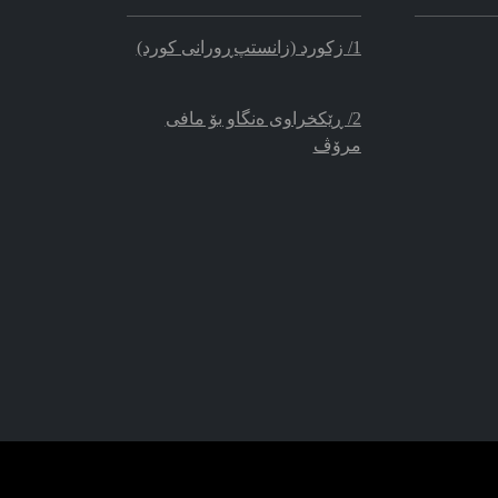
1/ زکورد (زانستپ‌ڕو‌رانی کورد)
2/ ڕێکخراوی ه‌نگاو بۆ مافی
مرۆڤ