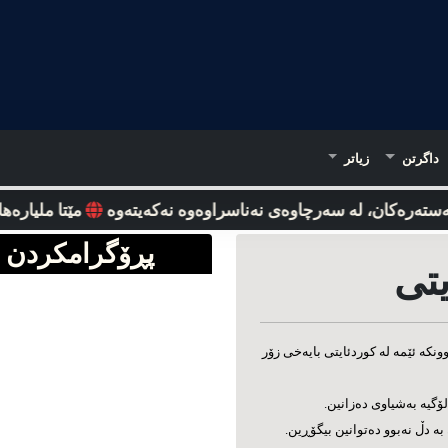
داگرتن
زیاتر
تەرەکان، لە سەرچاوەی نەناسراوەوە نه‌که‌یته‌وه‌
مێتا ملیارەها دۆ
پڕۆگرامکردن
یتی
نکه ئێمه‌‌‌ له کوردئایتی بایه‌‌‌خی زۆر
‌‌‌ به‌‌‌شیاوی ده‌‌‌زانین.
ن به دڵ نه‌‌‌بوو ده‌‌‌توانین بیگۆڕین.