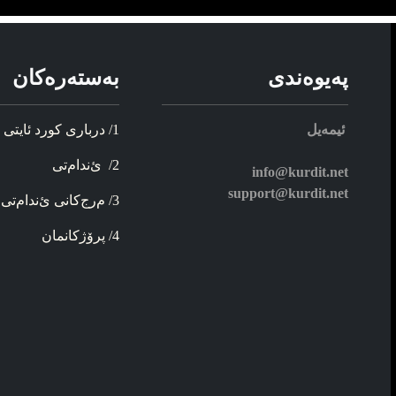
په‌یوه‌ندی
به‌سته‌ره‌کان
ئیمه‌یل
1/ د‌ربار‌ی کورد ئایتی
2/ ئ‌ندام‌تی
info@kurdit.net
support@kurdit.net
3/ م‌رج‌کانی ئ‌ندام‌تی
4/ پرۆژ‌کانمان