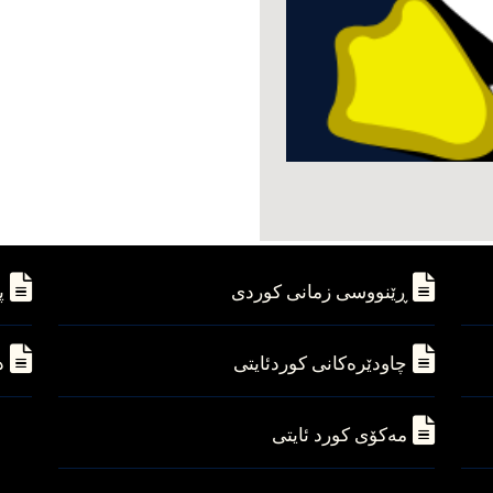
ڕێنووسی زمانی کوردی
پ
چاودێره‌کانی کوردئایتی
د
مه‌کۆی کورد ئایتی