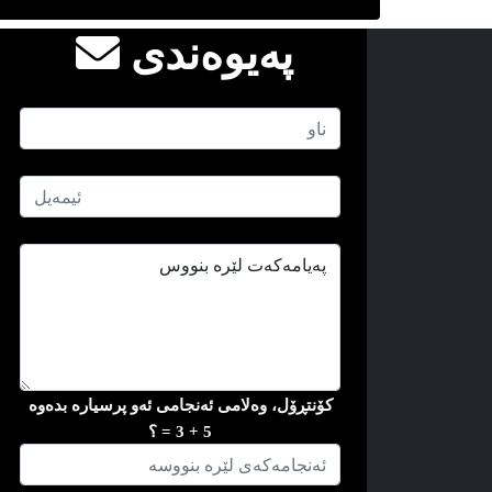
په‌یوه‌ندی
کۆنتڕۆل، وه‌لامی ئه‌نجامی ئه‌و پرسیاره‌ بده‌وه
5 + 3 = ؟