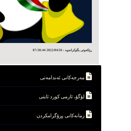
ڕێکه‌وتی بڵاوکرانه‌وه‌ : 2022/04/26 07:58:44
مه‌رجه‌کانی ئه‌ندامه‌تی
لۆگۆ، ئارمی کورد ئایتی
زمانه‌کانی پڕۆگرامکردن