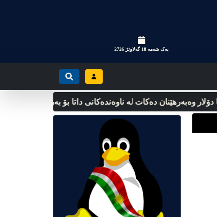
یه‌ک شه‌مه‌ 18 گه‌لاوێژ 2726
لار وەبەرهێنان دەکات لە ناوەندەکانی داتا بۆ بەرزکردنەوەی پەرەپێدان