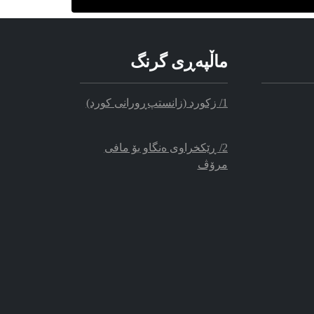
ماڵپه‌‌ڕی گرنگ
1/ زکورد (زانستپ‌ڕو‌رانی کورد)
2/ ڕێکخراوی ه‌نگاو بۆ مافی
مرۆڤ