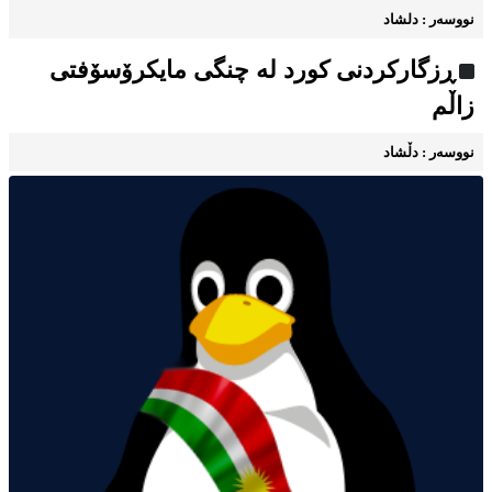
نووسه‌ر : دلشاد
ڕزگارکردنی کورد له چنگی مایکرۆسۆفتی
زاڵم
نووسه‌ر : دڵشاد