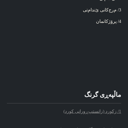
3/ م‌رج‌کانی ئ‌ندام‌تی
4/ پرۆژ‌کانمان
ماڵپه‌‌ڕی گرنگ
1/ زکورد (زانستپ‌ڕو‌رانی کورد)