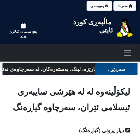
سه‌ره‌تا
په‌یوه‌ندی
ماڵپه‌‌ڕی کورد
ئایتی
پێنچ شه‌مه‌ 15 گه‌لاوێژ
2726
ه هاککردن بپارێزه‌، لینک، بەستەرەکان، لە سەرچاوەی نەناسراوەوە نه‌
سه‌ردێڕ :
لیکۆڵینه‌وه‌ له له هێرشی سایبه‌ری
ئیسلامی ئێران، سه‌رچاوه‌ گیاڕه‌نگ
دیار پرونی (گیاڕه‌نگ)