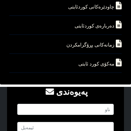
چاودێره‌کانی کوردئایتی
ده‌رباره‌ی کوردئایتی
زمانه‌کانی پڕۆگرامکردن
مه‌کۆی کورد ئایتی
په‌یوه‌ندی