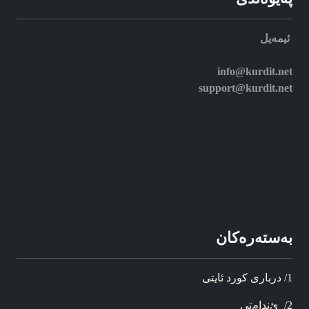
ئیمه‌یل
info@kurdit.net
support@kurdit.net
به‌سته‌ره‌کان
1/ د‌ربار‌ی کورد ئایتی
2/ ئ‌ندام‌تی