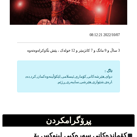
2022/10/07 08:12:21
3 ساڵ و 9 مانگ و 7 کاتژمێر و 12 خوله‌ک ، پێش بڵاوکراه‌وه‌ته‌وه‌
تاگ :
دوای,هێرشه‌کانی,کۆماری,ئیسلامی,لێکۆڵینه‌وه‌کمان,کرد,ده‌ب
اره‌ی,شێوازی,هێرشی,سایبه‌ری,ڕژێم.
پڕۆگرامکردن
کۆماندەکانی سەرەکیی لینوکس بۆ