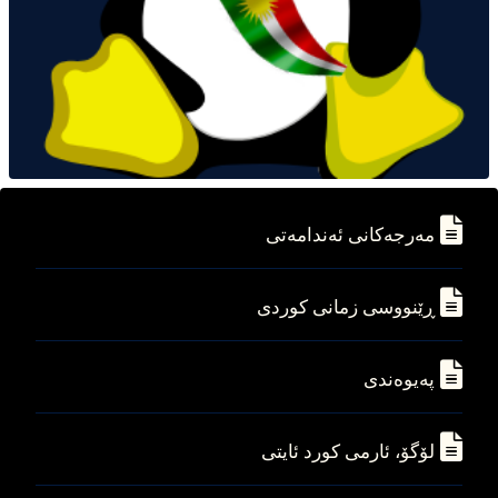
مه‌رجه‌کانی ئه‌ندامه‌تی
ڕێنووسی زمانی کوردی
په‌یوه‌ندی
لۆگۆ، ئارمی کورد ئایتی