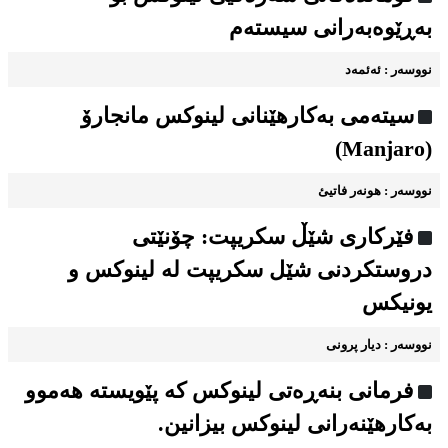
بەڕێوەبەرانی سیستەم
نووسه‌ر : ئه‌ئمه‌د
سیته‌می به‌کارهێنانی لینوکس مانجارۆ
(Manjaro)
نووسه‌ر : هونه‌ر فاتیئ
فێرکاری شێڵ سکریپت: چۆنێتی
دروستکردنی شێل سکریپت لە لینوکس و
یونیکس
نووسه‌ر : دیار پرونی
فرمانی بنەڕەتی لینوکس کە پێویستە هەموو
به‌کارهێنه‌رانی لینوکس بیزانین.