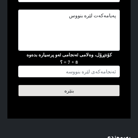
کۆنتڕۆل، وه‌لامی ئه‌نجامی ئه‌و پرسیاره‌ بده‌وه
8 + 7 = ؟
په‌یوه‌ندی